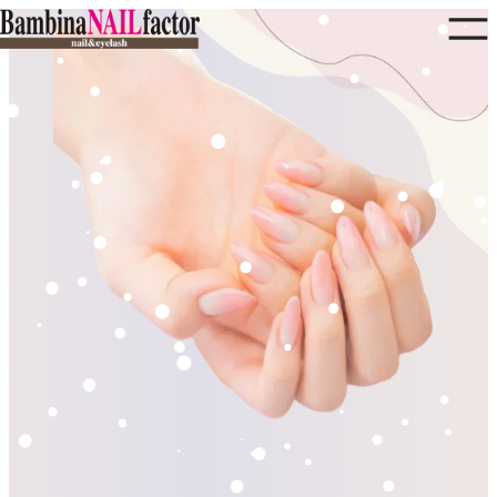
内
容
を
ス
キ
ッ
プ